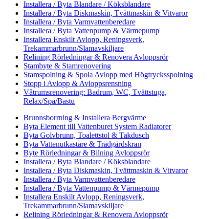
Installera / Byta Blandare / Köksblandare
Installera / Byta Diskmaskin, Tvättmaskin & Vitvaror
Installera / Byta Varmvattenberedare
Installera / Byta Vattenpump & Värmepump
Installera Enskilt Avlopp, Reningsverk,
Trekammarbrunn/Slamavskiljare
Relining Rörledningar & Renovera Avloppsrör
Stambyte & Stamrenovering
Stamspolning & Spola Avlopp med Högtrycksspolning
Stopp i Avlopp & Avloppsrensning
Våtrumsrenovering: Badrum, WC, Tvättstuga,
Relax/Spa/Bastu
Brunnsborrning & Installera Bergvärme
Byta Element till Vattenburet System Radiatorer
Byta Golvbrunn, Toalettstol & Takdusch
Byta Vattenutkastare & Trädgårdskran
Byte Rörledningar & Bilning Avloppsrör
Installera / Byta Blandare / Köksblandare
Installera / Byta Diskmaskin, Tvättmaskin & Vitvaror
Installera / Byta Varmvattenberedare
Installera / Byta Vattenpump & Värmepump
Installera Enskilt Avlopp, Reningsverk,
Trekammarbrunn/Slamavskiljare
Relining Rörledningar & Renovera Avloppsrör