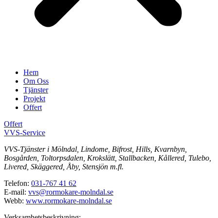
Hem
Om Oss
Tjänster
Projekt
Offert
Offert
VVS-Service
VVS-Tjänster i Mölndal, Lindome, Bifrost, Hills, Kvarnbyn,
Bosgården, Toltorpsdalen, Krokslätt, Stallbacken, Kållered, Tulebo,
Livered, Skäggered, Åby, Stensjön m.fl.
Telefon:
031-767 41 62
E-mail:
vvs@rormokare-molndal.se
Webb:
www.rormokare-molndal.se
Verksamhetsbeskrivning: