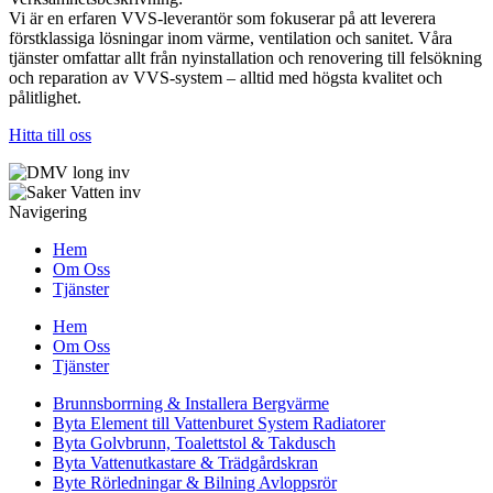
Vi är en erfaren VVS-leverantör som fokuserar på att leverera
förstklassiga lösningar inom värme, ventilation och sanitet. Våra
tjänster omfattar allt från nyinstallation och renovering till felsökning
och reparation av VVS-system – alltid med högsta kvalitet och
pålitlighet.
Hitta till oss
Navigering
Hem
Om Oss
Tjänster
Hem
Om Oss
Tjänster
Brunnsborrning & Installera Bergvärme
Byta Element till Vattenburet System Radiatorer
Byta Golvbrunn, Toalettstol & Takdusch
Byta Vattenutkastare & Trädgårdskran
Byte Rörledningar & Bilning Avloppsrör