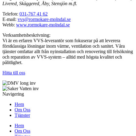
Livered, Skäggered, Åby, Stensjön m.fl.
Telefon:
031-767 41 62
E-mail:
vvs@rormokare-molndal.se
Webb:
www.rormokare-molndal.se
Verksamhetsbeskrivning:
Vi är en erfaren VVS-leverantör som fokuserar på att leverera
förstklassiga lösningar inom värme, ventilation och sanitet. Våra
tjänster omfattar allt från nyinstallation och renovering till felsökning
och reparation av VVS-system – alltid med högsta kvalitet och
pålitlighet.
Hitta till oss
Navigering
Hem
Om Oss
Tjänster
Hem
Om Oss