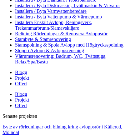
Installera / Byta Diskmaskin, Tvättmaskin & Vitvaror
Installera / Byta Varmvattenberedare
Installera / Byta Vattenpump & Värmepump
Installera Enskilt Avlopp, Reningsverk,
Trekammarbrunn/Slamavskiljare
Relining Rörledningar & Renovera Avloppsrör
Stambyte & Stamrenovering
Stamspolning & Spola Avlopp med Högtrycksspolning
Stopp i Avlopp & Avloppsrensning
Våtrumsrenovering: Badrum, WC, Tvättstuga,
Relax/Spa/Bastu
Blogg
Projekt
Offert
Blogg
Projekt
Offert
Senaste projekten
Byte av rörledningar och bilning kring avloppsrör i Kållered,
Mölndal