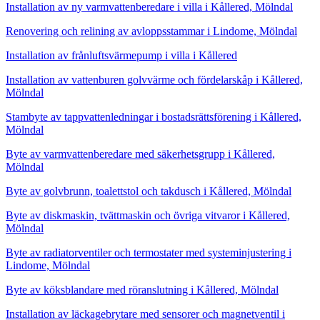
Installation av ny varmvattenberedare i villa i Kållered, Mölndal
Renovering och relining av avloppsstammar i Lindome, Mölndal
Installation av frånluftsvärmepump i villa i Kållered
Installation av vattenburen golvvärme och fördelarskåp i Kållered,
Mölndal
Stambyte av tappvattenledningar i bostadsrättsförening i Kållered,
Mölndal
Byte av varmvattenberedare med säkerhetsgrupp i Kållered,
Mölndal
Byte av golvbrunn, toalettstol och takdusch i Kållered, Mölndal
Byte av diskmaskin, tvättmaskin och övriga vitvaror i Kållered,
Mölndal
Byte av radiatorventiler och termostater med systeminjustering i
Lindome, Mölndal
Byte av köksblandare med röranslutning i Kållered, Mölndal
Installation av läckagebrytare med sensorer och magnetventil i