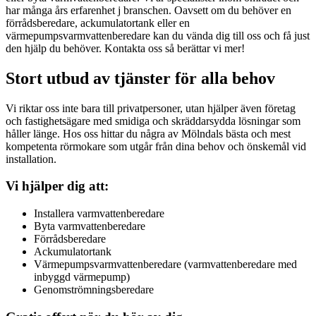
har många års erfarenhet j branschen. Oavsett om du behöver en
förrådsberedare, ackumulatortank eller en
värmepumpsvarmvattenberedare kan du vända dig till oss och få just
den hjälp du behöver. Kontakta oss så berättar vi mer!
Stort utbud av tjänster för alla behov
Vi riktar oss inte bara till privatpersoner, utan hjälper även företag
och fastighetsägare med smidiga och skräddarsydda lösningar som
håller länge. Hos oss hittar du några av Mölndals bästa och mest
kompetenta rörmokare som utgår från dina behov och önskemål vid
installation.
Vi hjälper dig att:
Installera varmvattenberedare
Byta varmvattenberedare
Förrådsberedare
Ackumulatortank
Värmepumpsvarmvattenberedare (varmvattenberedare med
inbyggd värmepump)
Genomströmningsberedare