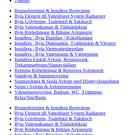
Tjänster
Brunnsborrning & Installera Bergvärme
Byta Element till Vattenburet System Radiatorer
Byta Golvbrunn, Toalettstol & Takdusch
Byta Vattenutkastare & Trädgårdskran
Byte Rörledningar & Bilning Avloppsrör
Installera / Byta Blandare / Köksblandare
Installera / Byta Diskmaskin, Tvättmaskin & Vitvaror
Installera / Byta Varmvattenberedare
Installera / Byta Vattenpump & Värmepump
Installera Enskilt Avlopp, Reningsverk,
Trekammarbrunn/Slamavskiljare
Relining Rörledningar & Renovera Avloppsrör
Stambyte & Stamrenovering
Stamspolning & Spola Avlopp med Högtrycksspolning
Stopp i Avlopp & Avloppsrensning
Våtrumsrenovering: Badrum, WC, Tvättstuga,
Relax/Spa/Bastu
Brunnsborrning & Installera Bergvärme
Byta Element till Vattenburet System Radiatorer
Byta Golvbrunn, Toalettstol & Takdusch
Byta Vattenutkastare & Trädgårdskran
Byte Rörledningar & Bilning Avloppsrör
Installera / Byta Blandare / Köksblandare