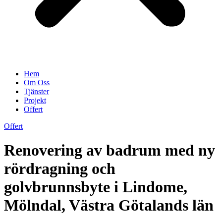
Hem
Om Oss
Tjänster
Projekt
Offert
Offert
Renovering av badrum med ny
rördragning och
golvbrunnsbyte i Lindome,
Mölndal, Västra Götalands län