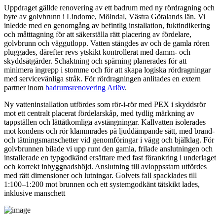
Uppdraget gällde renovering av ett badrum med ny rördragning och
byte av golvbrunn i Lindome, Mölndal, Västra Götalands län. Vi
inledde med en genomgång av befintlig installation, fuktindikering
och måtttagning för att säkerställa rätt placering av fördelare,
golvbrunn och väggutlopp. Vatten stängdes av och de gamla rören
pluggades, därefter revs ytskikt kontrollerat med damm- och
skyddsåtgärder. Schaktning och spårning planerades för att
minimera ingrepp i stomme och för att skapa logiska rördragningar
med servicevänliga stråk. För rördragningen anlitades en extern
partner inom
badrumsrenovering Arlöv
.
Ny vatteninstallation utfördes som rör‑i‑rör med PEX i skyddsrör
mot ett centralt placerat fördelarskåp, med tydlig märkning av
tappställen och lättåtkomliga avstängningar. Kallvatten isolerades
mot kondens och rör klammrades på ljuddämpande sätt, med brand-
och tätningsmanschetter vid genomföringar i vägg och bjälklag. För
golvbrunnen bilade vi upp runt den gamla, frilade anslutningen och
installerade en typgodkänd ersättare med fast förankring i underlaget
och korrekt inbyggnadshöjd. Anslutning till avloppsstam utfördes
med rätt dimensioner och lutningar. Golvets fall spacklades till
1:100–1:200 mot brunnen och ett systemgodkänt tätskikt lades,
inklusive manschett