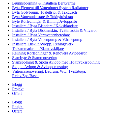
Brunnsborrning & Installera Bergvärme
Byta Element till Vattenburet System Radiatorer
Byta Golvbrunn, Toalettstol & Takdusch
Byta Vattenutkastare & Trädgårdskran
Byte Rörledningar & Bilning Avloppsrör
Installera / Byta Blandare / Köksblandare
Installera / Byta Diskmaskin, Tvättmaskin & Vitvaror
Installera / Byta Varmvattenberedare
Installera / Byta Vattenpump & Värmepump
Installera Enskilt Avlopp, Reningsverk,
Trekammarbrunn/Slamavskiljare
Relining Rörledningar & Renovera Avloppsrör
Stambyte & Stamrenovering
Stamspolning & Spola Avlopp med Högtrycksspolning
Stopp i Avlopp & Avloppsrensning
Våtrumsrenovering: Badrum, WC, Tvättstuga,
Relax/Spa/Bastu
Blogg
Projekt
Offert
Blogg
Projekt
Offert