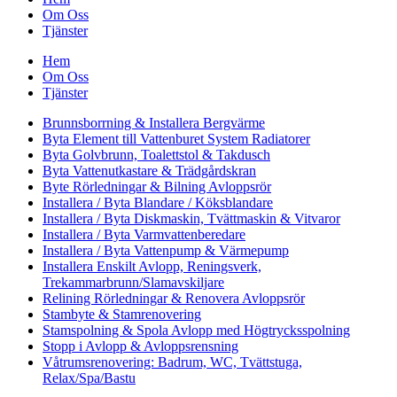
Om Oss
Tjänster
Hem
Om Oss
Tjänster
Brunnsborrning & Installera Bergvärme
Byta Element till Vattenburet System Radiatorer
Byta Golvbrunn, Toalettstol & Takdusch
Byta Vattenutkastare & Trädgårdskran
Byte Rörledningar & Bilning Avloppsrör
Installera / Byta Blandare / Köksblandare
Installera / Byta Diskmaskin, Tvättmaskin & Vitvaror
Installera / Byta Varmvattenberedare
Installera / Byta Vattenpump & Värmepump
Installera Enskilt Avlopp, Reningsverk,
Trekammarbrunn/Slamavskiljare
Relining Rörledningar & Renovera Avloppsrör
Stambyte & Stamrenovering
Stamspolning & Spola Avlopp med Högtrycksspolning
Stopp i Avlopp & Avloppsrensning
Våtrumsrenovering: Badrum, WC, Tvättstuga,
Relax/Spa/Bastu