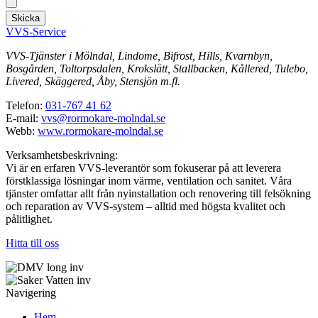
Skicka
VVS-Service
VVS-Tjänster i Mölndal, Lindome, Bifrost, Hills, Kvarnbyn,
Bosgården, Toltorpsdalen, Krokslätt, Stallbacken, Kållered, Tulebo,
Livered, Skäggered, Åby, Stensjön m.fl.
Telefon:
031-767 41 62
E-mail:
vvs@rormokare-molndal.se
Webb:
www.rormokare-molndal.se
Verksamhetsbeskrivning:
Vi är en erfaren VVS-leverantör som fokuserar på att leverera
förstklassiga lösningar inom värme, ventilation och sanitet. Våra
tjänster omfattar allt från nyinstallation och renovering till felsökning
och reparation av VVS-system – alltid med högsta kvalitet och
pålitlighet.
Hitta till oss
Navigering
Hem