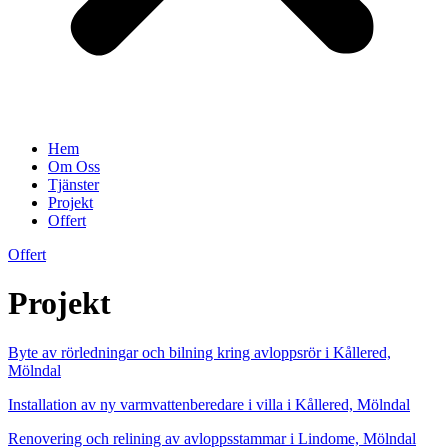
Hem
Om Oss
Tjänster
Projekt
Offert
Offert
Projekt
Byte av rörledningar och bilning kring avloppsrör i Kållered,
Mölndal
Installation av ny varmvattenberedare i villa i Kållered, Mölndal
Renovering och relining av avloppsstammar i Lindome, Mölndal