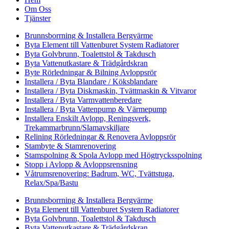
Om Oss
Tjänster
Brunnsborrning & Installera Bergvärme
Byta Element till Vattenburet System Radiatorer
Byta Golvbrunn, Toalettstol & Takdusch
Byta Vattenutkastare & Trädgårdskran
Byte Rörledningar & Bilning Avloppsrör
Installera / Byta Blandare / Köksblandare
Installera / Byta Diskmaskin, Tvättmaskin & Vitvaror
Installera / Byta Varmvattenberedare
Installera / Byta Vattenpump & Värmepump
Installera Enskilt Avlopp, Reningsverk,
Trekammarbrunn/Slamavskiljare
Relining Rörledningar & Renovera Avloppsrör
Stambyte & Stamrenovering
Stamspolning & Spola Avlopp med Högtrycksspolning
Stopp i Avlopp & Avloppsrensning
Våtrumsrenovering: Badrum, WC, Tvättstuga,
Relax/Spa/Bastu
Brunnsborrning & Installera Bergvärme
Byta Element till Vattenburet System Radiatorer
Byta Golvbrunn, Toalettstol & Takdusch
Byta Vattenutkastare & Trädgårdskran