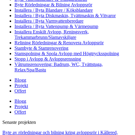
Byte Rörledningar & Bilning Avloppsrör
Installera / Byta Blandare / Köksblandare
Installera / Byta Diskmaskin, Tvättmaskin & Vitvaror
Installera / Byta Varmvattenberedare
Installera / Byta Vattenpump & Värmepump
Installera Enskilt Avlopp, Reningsverk,
Trekammarbrunn/Slamavskiljare
Relining Rörledningar & Renovera Avloppsrör
Stambyte & Stamrenovering
Stamspolning & Spola Avlopp med Högtrycksspolning
Stopp i Avlopp & Avloppsrensning
Våtrumsrenovering: Badrum, WC, Tvättstuga,
Relax/Spa/Bastu
Blogg
Projekt
Offert
Blogg
Projekt
Offert
Senaste projekten
Byte av rörledningar och bilning kring avloppsrör i Kållered,