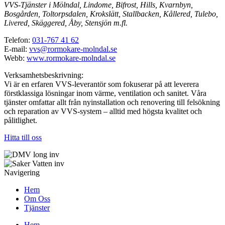
VVS-Tjänster i Mölndal, Lindome, Bifrost, Hills, Kvarnbyn,
Bosgården, Toltorpsdalen, Krokslätt, Stallbacken, Kållered, Tulebo,
Livered, Skäggered, Åby, Stensjön m.fl.
Telefon:
031-767 41 62
E-mail:
vvs@rormokare-molndal.se
Webb:
www.rormokare-molndal.se
Verksamhetsbeskrivning:
Vi är en erfaren VVS-leverantör som fokuserar på att leverera
förstklassiga lösningar inom värme, ventilation och sanitet. Våra
tjänster omfattar allt från nyinstallation och renovering till felsökning
och reparation av VVS-system – alltid med högsta kvalitet och
pålitlighet.
Hitta till oss
Navigering
Hem
Om Oss
Tjänster
Hem