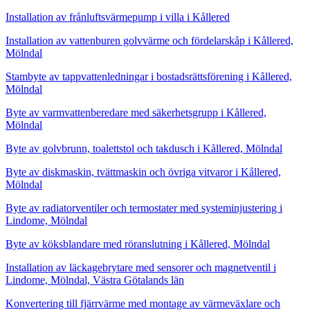
Installation av frånluftsvärmepump i villa i Kållered
Installation av vattenburen golvvärme och fördelarskåp i Kållered,
Mölndal
Stambyte av tappvattenledningar i bostadsrättsförening i Kållered,
Mölndal
Byte av varmvattenberedare med säkerhetsgrupp i Kållered,
Mölndal
Byte av golvbrunn, toalettstol och takdusch i Kållered, Mölndal
Byte av diskmaskin, tvättmaskin och övriga vitvaror i Kållered,
Mölndal
Byte av radiatorventiler och termostater med systeminjustering i
Lindome, Mölndal
Byte av köksblandare med röranslutning i Kållered, Mölndal
Installation av läckagebrytare med sensorer och magnetventil i
Lindome, Mölndal, Västra Götalands län
Konvertering till fjärrvärme med montage av värmeväxlare och