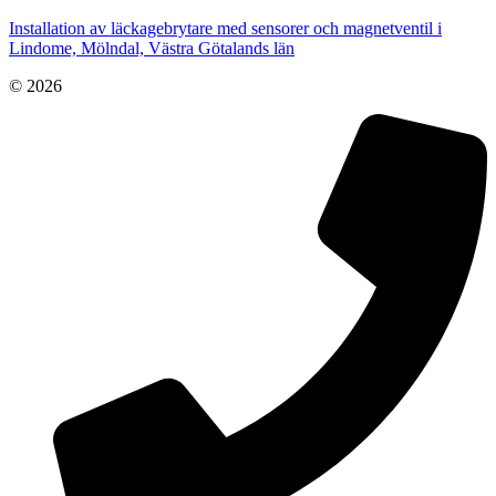
Installation av läckagebrytare med sensorer och magnetventil i
Lindome, Mölndal, Västra Götalands län
© 2026