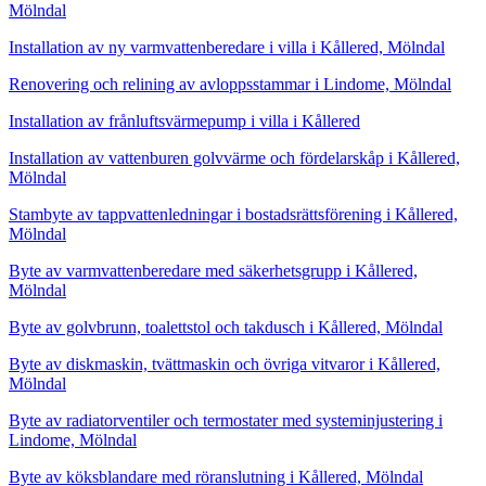
Mölndal
Installation av ny varmvattenberedare i villa i Kållered, Mölndal
Renovering och relining av avloppsstammar i Lindome, Mölndal
Installation av frånluftsvärmepump i villa i Kållered
Installation av vattenburen golvvärme och fördelarskåp i Kållered,
Mölndal
Stambyte av tappvattenledningar i bostadsrättsförening i Kållered,
Mölndal
Byte av varmvattenberedare med säkerhetsgrupp i Kållered,
Mölndal
Byte av golvbrunn, toalettstol och takdusch i Kållered, Mölndal
Byte av diskmaskin, tvättmaskin och övriga vitvaror i Kållered,
Mölndal
Byte av radiatorventiler och termostater med systeminjustering i
Lindome, Mölndal
Byte av köksblandare med röranslutning i Kållered, Mölndal