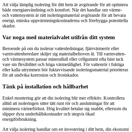
Att välja lämplig isolering för ditt hem är avgörande för att optimera
både energianvändning och komfort. När det handlar om värme-
och vattensystem är rätt isoleringsmaterial avgörande för att bevara
energi, minska uppvärmningskostnaderna och förebygga potentiella
skador.
Var noga med materialvalet utifrån ditt system
Beroende på om du isolerar vattenledningar, fjärrvärmerör eller
varmvattenberedare skiljer sig materialbehoven åt. Till varmvatten-
och värmesystem passar minerallull eller cellgummi ofta bäst tack
vare sin flexibilitet och höga värmetålighet. För vattenrör i fuktiga
eller kalla utrymmen bör fuktavvisande isoleringsmaterial prioriteras
för att undvika korrosion och frostskador.
Tänk på installation och hållbarhet
Enkel montering gör att din isolering blir mer effektiv. Kontrollera
alltid att isoleringen sitter tätt runt rör och anslutningar för att
minimera värmeförlust. Hög kvalitet betalar sig snabbt, eftersom du
slipper dyra underhållskostnader och stegvis ökad
energiförbrukning.
Att välja isolering handlar om en investering i ditt hem, din ekonomi