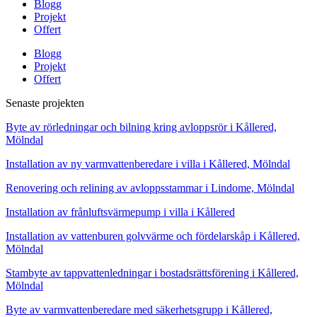
Blogg
Projekt
Offert
Blogg
Projekt
Offert
Senaste projekten
Byte av rörledningar och bilning kring avloppsrör i Kållered,
Mölndal
Installation av ny varmvattenberedare i villa i Kållered, Mölndal
Renovering och relining av avloppsstammar i Lindome, Mölndal
Installation av frånluftsvärmepump i villa i Kållered
Installation av vattenburen golvvärme och fördelarskåp i Kållered,
Mölndal
Stambyte av tappvattenledningar i bostadsrättsförening i Kållered,
Mölndal
Byte av varmvattenberedare med säkerhetsgrupp i Kållered,