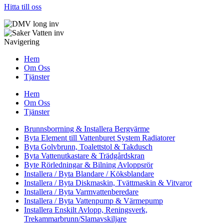
Hitta till oss
Navigering
Hem
Om Oss
Tjänster
Hem
Om Oss
Tjänster
Brunnsborrning & Installera Bergvärme
Byta Element till Vattenburet System Radiatorer
Byta Golvbrunn, Toalettstol & Takdusch
Byta Vattenutkastare & Trädgårdskran
Byte Rörledningar & Bilning Avloppsrör
Installera / Byta Blandare / Köksblandare
Installera / Byta Diskmaskin, Tvättmaskin & Vitvaror
Installera / Byta Varmvattenberedare
Installera / Byta Vattenpump & Värmepump
Installera Enskilt Avlopp, Reningsverk,
Trekammarbrunn/Slamavskiljare