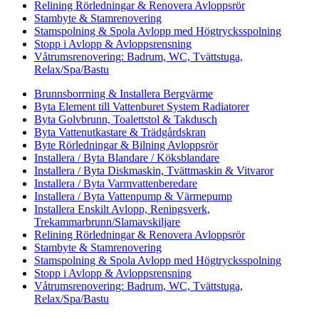
Relining Rörledningar & Renovera Avloppsrör
Stambyte & Stamrenovering
Stamspolning & Spola Avlopp med Högtrycksspolning
Stopp i Avlopp & Avloppsrensning
Våtrumsrenovering: Badrum, WC, Tvättstuga,
Relax/Spa/Bastu
Brunnsborrning & Installera Bergvärme
Byta Element till Vattenburet System Radiatorer
Byta Golvbrunn, Toalettstol & Takdusch
Byta Vattenutkastare & Trädgårdskran
Byte Rörledningar & Bilning Avloppsrör
Installera / Byta Blandare / Köksblandare
Installera / Byta Diskmaskin, Tvättmaskin & Vitvaror
Installera / Byta Varmvattenberedare
Installera / Byta Vattenpump & Värmepump
Installera Enskilt Avlopp, Reningsverk,
Trekammarbrunn/Slamavskiljare
Relining Rörledningar & Renovera Avloppsrör
Stambyte & Stamrenovering
Stamspolning & Spola Avlopp med Högtrycksspolning
Stopp i Avlopp & Avloppsrensning
Våtrumsrenovering: Badrum, WC, Tvättstuga,
Relax/Spa/Bastu