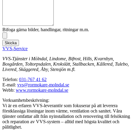
Bifoga gärna bilder, handlingar, ritningar m.m.
Skicka
VVS-Service
VVS-Tjänster i Mölndal, Lindome, Bifrost, Hills, Kvarnbyn,
Bosgården, Toltorpsdalen, Krokslätt, Stallbacken, Kållered, Tulebo,
Livered, Skäggered, Åby, Stensjön m.fl.
Telefon:
031-767 41 62
E-mail:
vvs@rormokare-molndal.se
Webb:
www.rormokare-molndal.se
Verksamhetsbeskrivning:
Vi är en erfaren VVS-leverantör som fokuserar på att leverera
förstklassiga lösningar inom värme, ventilation och sanitet. Våra
tjänster omfattar allt från nyinstallation och renovering till felsökning
och reparation av VVS-system – alltid med högsta kvalitet och
pålitlighet.